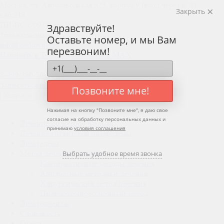
Москва, ул. Автозаводская д23, корпус 9 (вход через к. 8),
Закрыть
каб.218
ПН-ВС c 09:00 до 21:00
Здравствуйте!
*без выходных
Оставьте номер, и мы Вам
info@otekovnet.ru
перезвоним!
Написать в Telegram
Написать в MAX
8-499-380-70-26
8-929-569-71-85
8-985-986-16-36
Записаться на консультацию
Позвоните мне!
Услуги
Нажимая на кнопку "
Позвоните мне
", я даю свое
согласие на обработку персональных данных и
Лечение по методу Фельди
принимаю
условия соглашения
Лечение гигантской лимфедемы
Лимфедема
Метод лечения лимфедемы
Выбрать удобное время звонка
Консервативные методы лечения
Аппаратные методики лечения
Хирургический метод лечения
Пневмокомпрессионный метод
Лимфодренаж
Слоновость
Отеки