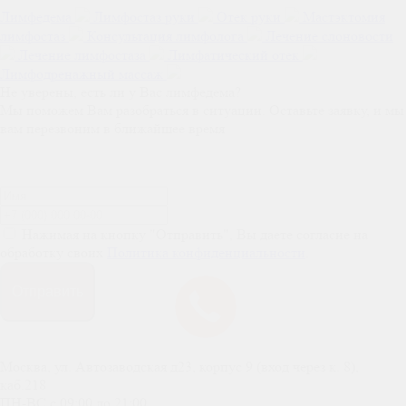
Лимфедема
Лимфостаз руки
Отек руки
Мастэктомия
лимфостаз
Консультация лимфолога
Лечение слоновости
Лечение лимфостаза
Лимфатический отек
Лимфодренажный массаж
Не уверены, есть ли у Вас лимфедема?
Мы поможем Вам разобраться в ситуации. Оставьте заявку, и мы
вам перезвоним в ближайшее время
Нажимая на кнопку "Отправить", Вы даете согласие на
обработку своих
Политика конфиденциальности
.
Отправить
Москва, ул. Автозаводская д23, корпус 9 (вход через к. 8),
каб.218
ПН-ВС c 09:00 до 21:00