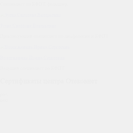
Специалист по КФПТ, фельдшер.
Зуева Светлана Валерьевна
Практикующий специалист по лимфологии и КФПТ
Вологжанина Ирина Сергеевна
Ведущий специалист по КФПТ
Сертификаты центра Отековнет
prev
next