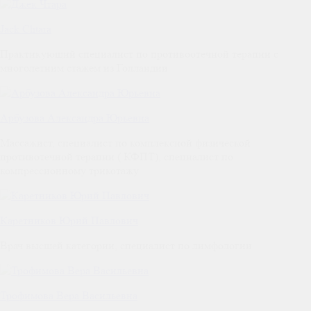
Jack Chtara
Практикующий специалист по противоотечной терапии с
многолетним стажем из Голландии
Арбузова Александра Юрьевна
Массажист, специалист по комплексной физической
противотечной терапии ( КФПТ), специалист по
компрессионному трикотажу
Каретников Юрий Павлович
Врач высшей категории, специалист по лимфологии
Трофимова Вера Васильевна