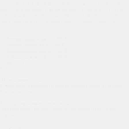
косметический и лимфодренажный массаж, а также занимаются
мануальной терапией. При необходимости Вы можете получить
консультацию терапевта, эндокринолога и лимфолога, а также
снять мерки для изготовления компрессионного трикотажа.
Лечение лимфедемы
от 5 000 ₽
Лечение отечности
от 5 000 ₽
Лечение лимфостаза
от 5 000 ₽
Лечение слоновости
от 5 000 ₽
Скидка 10%
на все услуги
Эффективные методики
Ручные физиопроцедуры и компрессионная терапия (бинтами,
бандажами, трикотажем)
Квалифицированные специалисты
Опытные врачи, которые знают все об отеках и как с ними
бороться
Комфорт и забота