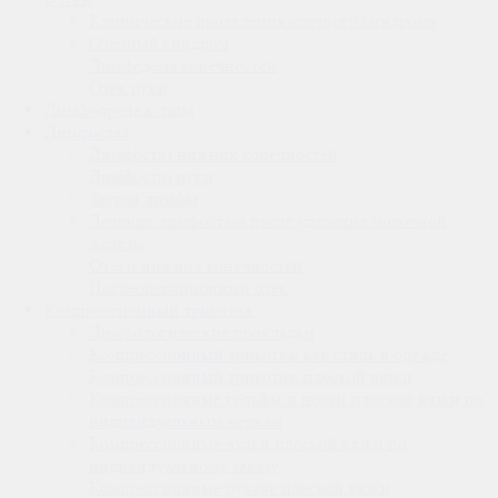
Клинические проявления отечного синдрома
Отечный синдром
Лимфедема конечностей
Отек руки
Лимфодренаж лица
Лимфостаз
Лимфостаз нижних конечностей
Лимфостаз руки
Застой лимфы
Лечение лимфостаза после удаления молочной
железы
Отеки нижних конечностей
Послеоперационный отек
Компрессионный трикотаж
Лимфологические прокладки
Компрессионный трикотаж как стиль в одежде
Компрессионный трикотаж плоской вязки
Компрессионные гольфы и носки плоской вязки по
индивидуальным меркам
Компрессионные чулки плоской вязки по
индивидуальному заказу
Компрессионные рукава плоской вязки