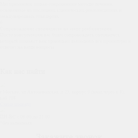
Мы применяем только современные методы лечения,
основанные на последних клинических рекомендациях и
международных стандартах
6
Сопровождение специалиста на этапе реабилитации:
После консультации вас будет сопровождать специалист,
который поможет вам правильно выполнять все процедуры и
ответит на ваши вопросы
Как нас найти
г.Москва, ул.Автозаводская, д.23, корпус 9 (вход через к.8),
каб.218
Схема проезда
ПН-ВС c 09:00 до 21:00
*без выходных
Отёковнет
Медцентр, клиника в Москве
Закажите звонок
Массажный салон в Москве