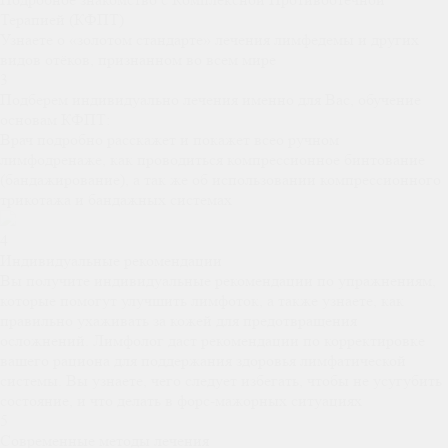
Терапией (КФПТ)
Узнаете о «золотом стандарте» лечения лимфедемы и других
видов отёков, признанном во всем мире
3
Подберем индивидуально лечения именно для Вас, обучение
основам КФПТ:
Врач подробно расскажет и покажет всео ручном
лимфодренаже, как проводиться компрессионное бинтование
(бандажирование), а так же об использовании компрессионного
трикотажа и бандажных системах
4
Индивидуальные рекомендации
Вы получите индивидуальные рекомендации по упражнениям,
которые помогут улучшить лимфоток, а также узнаете, как
правильно ухаживать за кожей для предотвращения
осложнений. Лимфолог даст рекомендации по корректировке
вашего рациона для поддержания здоровья лимфатической
системы. Вы узнаете, чего следует избегать, чтобы не усугубить
состояние, и что делать в форс-мажорных ситуациях
5
Современные методы лечения