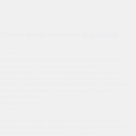
Отзывы наших пациентов
Все отзывы
Татулянц Г.П.
28.10.2022
Выражаю огромную благодарность Александре Юрьевне за
проведенный курс лимфодренажа, за высокий
профессионализм, чуткое и доброжелательное отношение к
пациенту. Получила не только результативное лечение, но и
много полезных советов по профилактике моего заболевания.
Наилучшие пожелание лично Александре Юрьевне и всему
коллективу клиники.
Читать полностью
Попова Г.А.
07.10.2022
Благодарю коллектив " Отековнет" за профессиональную
слаженность в работе. Наблюдаюсь и прохожу лимфомассаж с
компрессией руки уже 3 года. ВСЕ СПЕЦИАЛИСТЫ,