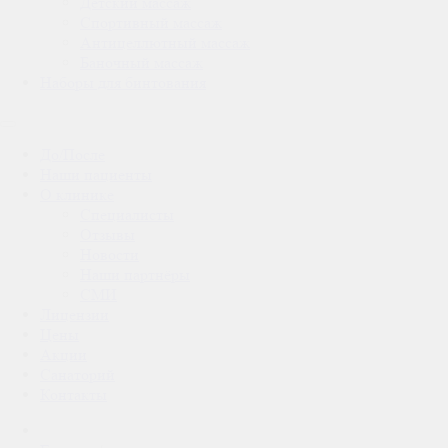
Детский массаж
Спортивный массаж
Антицеллютный массаж
Баночный массаж
Наборы для бинтования
До/После
Наши пациенты
О клинике
Специалисты
Отзывы
Новости
Наши партнёры
СМИ
Лицензии
Цены
Акции
Санаторий
Контакты