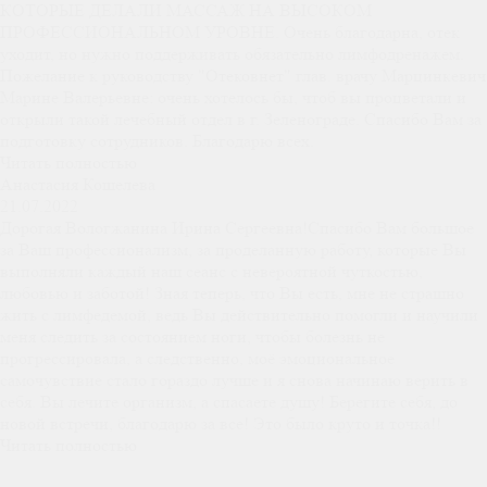
КОТОРЫЕ ДЕЛАЛИ МАССАЖ НА ВЫСОКОМ
ПРОФЕССИОНАЛЬНОМ УРОВНЕ. Очень благодарна, отек
уходит, но нужно поддерживать обязательно лимфодренажем.
Пожелание к руководству "Отековнет" глав. врачу Марцинкевич
Марине Валерьевне: очень хотелось бы, чтоб вы процветали и
открыли такой лечебный отдел в г. Зеленограде. Спасибо Вам за
подготовку сотрудников. Благодарю всех.
Читать полностью
Анастасия Кошелева
21.07.2022
Дорогая Вологжанина Ирина Сергеевна!Спасибо Вам большое
за Ваш профессионализм, за проделанную работу, которые Вы
выполняли каждый наш сеанс с невероятной чуткостью,
любовью и заботой! Зная теперь, что Вы есть, мне не страшно
жить с лимфедемой, ведь Вы действительно помогли и научили
меня следить за состоянием ноги, чтобы болезнь не
прогрессировала, а следственно, моё эмоциональное
самочувствие стало гораздо лучше и я снова начинаю верить в
себя. Вы лечите организм, а спасаете душу! Берегите себя, до
новой встречи, благодарю за все! Это было круто и точка!!
Читать полностью