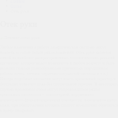
Главная
/
Отеки
/
Отек руки
Отек руки
Любые изменения в работе лимфатической системы могут
повлечь за собой целый ряд осложнений. Отек руки является
одной из наиболее распространенных патологических реакций
организма, которая может возникнуть в любом возрасте и быть
вызвана самыми разнообразными причинами (нарушением
работы почек, печени, сердечно-сосудистой системы и т.п.).
Иногда подобные аномалии могут иметь временный характер и
бесследно исчезают даже без специальной терапии. В некоторых
случаях временные отеки могут сопровождаться рядом
тревожных симптомов – асимметрией, нарушением
нормального функционирования конечности, изменением цвета
кожи, при обнаружении которых следует немедленно обратиться
к врачу-лимфологу.