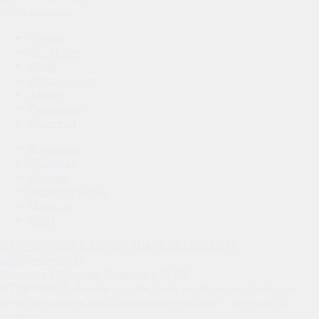
*без выходных
Услуги
До / После
Цены
Специалисты
Акции
Санаторий
Контакты
О клинике
Лицензии
Отзывы
Наши партнёры
Новости
СМИ
8-499-380-70-26
8-929-569-71-85
8-985-986-16-36
info@otekovnet.ru
Написать в Telegram
Написать в MAX
ОТЕКОВНЕТ. Лечение лимфедемы, все виды медицинского,
косметического и лимфодренажного массажа, мануальной
терапии.