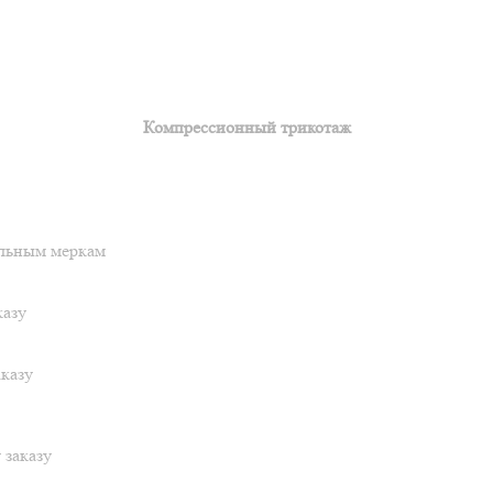
Компрессионный трикотаж
альным меркам
казу
казу
 заказу