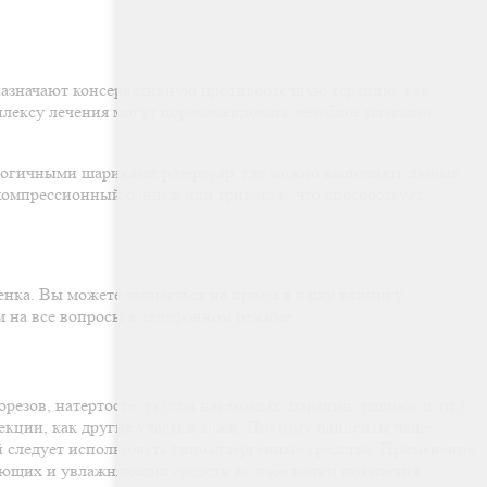
 назначают консервативную противоотечную терапию, как
лексу лечения могут порекомендовать лечебное плавание.
логичными шариками резервуар, где можно выполнять любые
компрессионный бандаж или трикотаж, что способствует
нка. Вы можете записаться на прием в нашу клинику,
м на все вопросы в телефонном режиме.
резов, натертосте, укусов насекомых, царапин, ушибов и тп.)
екции, как другие участки кожи. Поэтому пациенты чаще
 следует использовать гипоаллергенные средства. Применение
чающих и увлажняющих средств во избежании появления