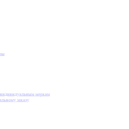
езы
о индивидуальным меркам
альному заказу