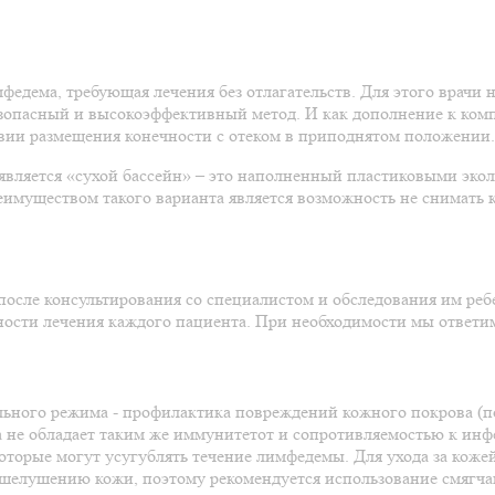
едема, требующая лечения без отлагательств. Для этого врачи
зопасный и высокоэффективный метод. И как дополнение к комп
вии размещения конечности с отеком в приподнятом положении.
вляется «сухой бассейн» – это наполненный пластиковыми эко
имуществом такого варианта является возможность не снимать 
осле консультирования со специалистом и обследования им ребе
ности лечения каждого пациента. При необходимости мы ответи
ельного режима - профилактика повреждений кожного покрова (по
а не обладает таким же иммунитетот и сопротивляемостью к инф
орые могут усугублять течение лимфедемы. Для ухода за кожей
и шелушению кожи, поэтому рекомендуется использование смяг