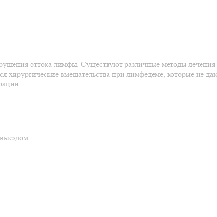
арушения оттока лимфы. Существуют различные методы лечения
я хирургические вмешательства при лимфедеме, которые не даю
рации.
 выездом