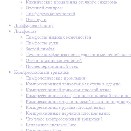
Клинические проявления отечного синдрома
Отечный синдром
Лимфедема конечностей
Отек руки
Лимфодренаж лица
Лимфостаз
Лимфостаз нижних конечностей
Лимфостаз руки
Застой лимфы
Лечение лимфостаза после удаления молочной жел
Отеки нижних конечностей
Послеоперационный отек
Компрессионный трикотаж
Лимфологические прокладки
Компрессионный трикотаж как стиль в одежде
Компрессионный трикотаж плоской вязки
Компрессионные гольфы и носки плоской вязки п
Компрессионные чулки плоской вязки по индивиду
Компрессионные рукава плоской вязки
Компрессионные перчатки плоской вязки
Что такое компрессионный трикотаж?
Бандажные системы Juzo
Компоненты Juzo