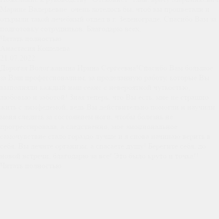
Марине Валерьевне: очень хотелось бы, чтоб вы процветали и
открыли такой лечебный отдел в г. Зеленограде. Спасибо Вам за
подготовку сотрудников. Благодарю всех.
Читать полностью
Анастасия Кошелева
21.07.2022
Дорогая Вологжанина Ирина Сергеевна!Спасибо Вам большое
за Ваш профессионализм, за проделанную работу, которые Вы
выполняли каждый наш сеанс с невероятной чуткостью,
любовью и заботой! Зная теперь, что Вы есть, мне не страшно
жить с лимфедемой, ведь Вы действительно помогли и научили
меня следить за состоянием ноги, чтобы болезнь не
прогрессировала, а следственно, моё эмоциональное
самочувствие стало гораздо лучше и я снова начинаю верить в
себя. Вы лечите организм, а спасаете душу! Берегите себя, до
новой встречи, благодарю за все! Это было круто и точка!!
Читать полностью