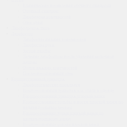
Клинические проявления отечного синдрома
Отечный синдром
Лимфедема конечностей
Отек руки
Лимфодренаж лица
Лимфостаз
Лимфостаз нижних конечностей
Лимфостаз руки
Застой лимфы
Лечение лимфостаза после удаления молочной
железы
Отеки нижних конечностей
Послеоперационный отек
Компрессионный трикотаж
Лимфологические прокладки
Компрессионный трикотаж как стиль в одежде
Компрессионный трикотаж плоской вязки
Компрессионные гольфы и носки плоской вязки по
индивидуальным меркам
Компрессионные чулки плоской вязки по
индивидуальному заказу
Компрессионные рукава плоской вязки