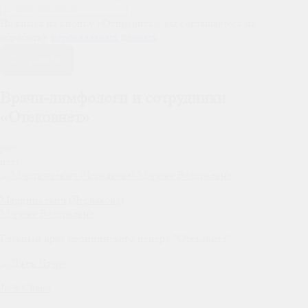
Нажимая на кнопку «Отправить», вы соглашаетесь на
обработку
персональных данных
Отправить
Врачи-лимфологи и сотрудники
«Отековнет»
prev
next
Марцинкевич (Червякова)
Марина Валерьевна
Главный врач медицинского центра "Отековнет".
Jack Chtara