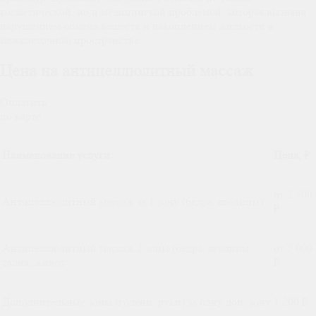
косметической, но и медицинской проблемой, которая вызвана
нарушением обмена веществ и накоплением жидкости в
межклеточном пространстве.
Цена на антицеллюлитный массаж
Оплатить
по карте
Наименование услуги
Цена, ₽
от 2 500
Антицеллюлитный массаж за 1 зону (бедра, ягодицы)
₽
Антицеллюлитный массаж 2 зоны (бедра, ягодицы,
от 5 000
талия, живот
₽
Дополнительные зоны (голени, руки) за одну доп. зону
1 200 ₽