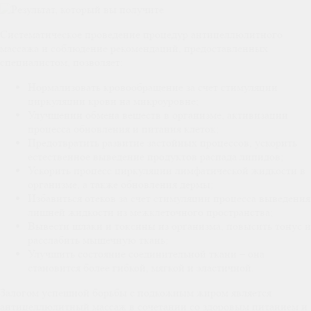
Систематическое проведение процедур антицеллюлитного
массажа и соблюдение рекомендаций, предоставленных
специалистом, позволяет:
Нормализовать кровообращение за счет стимуляции
циркуляции крови на микроуровне;
Улучшении обмена веществ в организме, активизации
процесса обновления и питания клеток;
Предотвратить развитие застойных процессов, ускорить
естественное выведение продуктов распада липидов;
Ускорить процесс циркуляции лимфатической жидкости в
организме, а также обновления дермы;
Избавиться отеков за счет стимуляции процесса выведения
лишней жидкости из межклеточного пространства;
Вывести шлаки и токсины из организма, повысить тонус и
расслабить мышечную ткань;
Улучшить состояние соединительной ткани – она
становится более гибкой, мягкой и эластичной.
Залогом успешной борьбы с подкожным жиром является
антицеллюлитный массаж в сочетании со здоровым питанием и