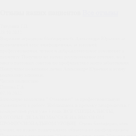
Отзывы наших пациентов
Все отзывы
Татулянц Г.П.
28.10.2022
Выражаю огромную благодарность Александре Юрьевне за
проведенный курс лимфодренажа, за высокий
профессионализм, чуткое и доброжелательное отношение к
пациенту. Получила не только результативное лечение, но и
много полезных советов по профилактике моего заболевания.
Наилучшие пожелание лично Александре Юрьевне и всему
коллективу клиники.
Читать полностью
Попова Г.А.
07.10.2022
Благодарю коллектив " Отековнет" за профессиональную
слаженность в работе. Наблюдаюсь и прохожу лимфомассаж с
компрессией руки уже 3 года. ВСЕ СПЕЦИАЛИСТЫ,
КОТОРЫЕ ДЕЛАЛИ МАССАЖ НА ВЫСОКОМ
ПРОФЕССИОНАЛЬНОМ УРОВНЕ. Очень благодарна, отек
уходит, но нужно поддерживать обязательно лимфодренажем.
Пожелание к руководству "Отековнет" глав. врачу Марцинкевич