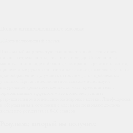
Польза антицеллюлитного массажа
Подкожный жир зачастую скапливается в области живота,
нижнего отдела спины, поясницы и бедер. Интенсивные
манипуляции в виде вибрации, растирания, трения и нажатия,
проведенные руками опытного массажиста, позволяют усилить
кровообращение и улучшить отток лимфы на проблемных
участках. При антицеллюлитном массаже используют
натуральное ароматическое масло, мазь, крем или гель с
термоактивным эффектом – это позволяет усилить
разрушительное воздействие на жировые клетки. Лимфодренаж
и обертывания в сочетании с массажем позволяют достичь
желаемого результата за 8-10 сеансов.
Результат, который вы получите