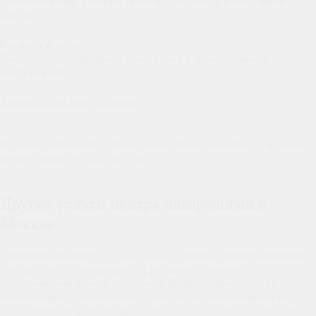
Опытные врачи, которые знают все об отеках и как с ними
бороться
Комфорт и забота
Наслаждайтесь приятной атмосферой и внимательным
обслуживанием
.
Записаться на консультацию
В лимфологической клинике «Фёльди» в Германии — встреча с
профессором
Этелька Фёльди
Другие услуги центра лимфологии в
Москве
Медицинский центр «ОТЕКОВНЕТ» предоставляет широкий
спектр услуг, позволяющих эффективно бороться с
заболеваниями разной этиологии. Наши специалисты на
высоком профессиональном уровне проводят медицинский,
косметический и лимфодренажный массаж, а также занимаются