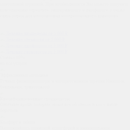
мануальной терапией. При необходимости Вы можете получить
консультацию терапевта, эндокринолога и лимфолога, а также
снять мерки для изготовления компрессионного трикотажа.
Лечение лимфедемы
от 5 000 ₽
Лечение отечности
от 5 000 ₽
Лечение лимфостаза
от 5 000 ₽
Лечение слоновости
от 5 000 ₽
Скидка 10%
на все услуги
Эффективные методики
Ручные физиопроцедуры и компрессионная терапия (бинтами,
бандажами, трикотажем)
Квалифицированные специалисты
Опытные врачи, которые знают все об отеках и как с ними
бороться
Комфорт и забота
Наслаждайтесь приятной атмосферой и внимательным