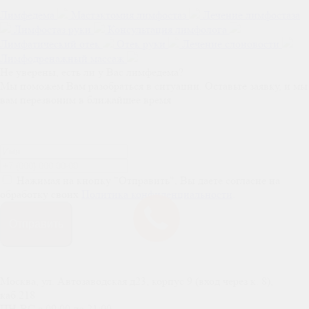
Лимфедема
Мастэктомия лимфостаз
Лечение лимфостаза
Лимфостаз руки
Консультация лимфолога
Лимфатический отек
Отек руки
Лечение слоновости
Лимфодренажный массаж
Не уверены, есть ли у Вас лимфедема?
Мы поможем Вам разобраться в ситуации. Оставьте заявку, и мы
вам перезвоним в ближайшее время
Нажимая на кнопку "Отправить", Вы даете согласие на
обработку своих
Политика конфиденциальности
.
Отправить
Москва, ул. Автозаводская д23, корпус 9 (вход через к. 8),
каб.218
ПН-ВС c 09:00 до 21:00