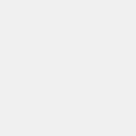
Практикующий специалист по противоотечной терапии с
многолетним стажем из Голландии
Арбузова Александра Юрьевна
Массажист, специалист по комплексной физической
противотечной терапии ( КФПТ), специалист по
компрессионному трикотажу
Каретников Юрий Павлович
Врач высшей категории, специалист по лимфологии
Трофимова Вера Васильевна
Специалист по КФПТ, фельдшер.