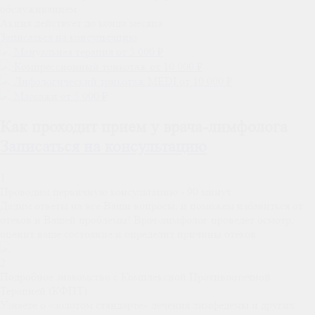
обслуживанием
Акция действует до конца месяца
Записаться на консультацию
Мануальная терапия
от 5 000 ₽
Компрессионный трикотаж
от 10 000 ₽
Лифологический трикотаж MEDI
от 10 000 ₽
Массажи
от 5 000 ₽
Как проходит прием у врача-лимфолога
Записаться на консультацию
1
Проводим первичную консультацию - 90 минут
Дадим ответы на все Ваши вопросы, и поможем избавиться от
отеков и Вашей проблемы! Врач-лимфолог проведет осмотр,
оценит ваше состояние и определит причины отёков
2
Подробное знакомство с Комплексной Противоотечной
Терапией (КФПТ)
Узнаете о «золотом стандарте» лечения лимфедемы и других