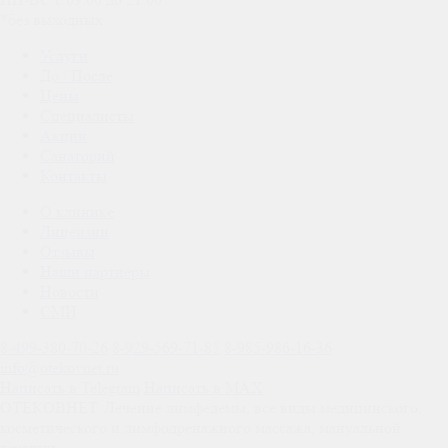
*без выходных
Услуги
До / После
Цены
Специалисты
Акции
Санаторий
Контакты
О клинике
Лицензии
Отзывы
Наши партнёры
Новости
СМИ
8-499-380-70-26
8-929-569-71-85
8-985-986-16-36
info@otekovnet.ru
Написать в Telegram
Написать в MAX
ОТЕКОВНЕТ. Лечение лимфедемы, все виды медицинского,
косметического и лимфодренажного массажа, мануальной
терапии.