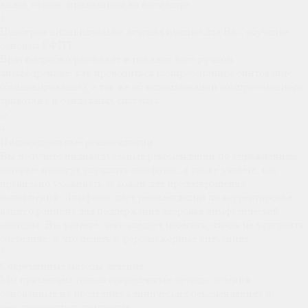
видов отёков, признанном во всем мире
3
Подберем индивидуально лечения именно для Вас, обучение
основам КФПТ:
Врач подробно расскажет и покажет всео ручном
лимфодренаже, как проводиться компрессионное бинтование
(бандажирование), а так же об использовании компрессионного
трикотажа и бандажных системах
4
Индивидуальные рекомендации
Вы получите индивидуальные рекомендации по упражнениям,
которые помогут улучшить лимфоток, а также узнаете, как
правильно ухаживать за кожей для предотвращения
осложнений. Лимфолог даст рекомендации по корректировке
вашего рациона для поддержания здоровья лимфатической
системы. Вы узнаете, чего следует избегать, чтобы не усугубить
состояние, и что делать в форс-мажорных ситуациях
5
Современные методы лечения
Мы применяем только современные методы лечения,
основанные на последних клинических рекомендациях и
международных стандартах